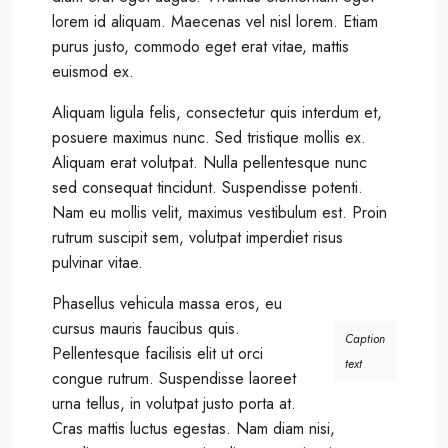
lorem id aliquam. Maecenas vel nisl lorem. Etiam
purus justo, commodo eget erat vitae, mattis
euismod ex.
Aliquam ligula felis, consectetur quis interdum et,
posuere maximus nunc. Sed tristique mollis ex.
Aliquam erat volutpat. Nulla pellentesque nunc
sed consequat tincidunt. Suspendisse potenti.
Nam eu mollis velit, maximus vestibulum est. Proin
rutrum suscipit sem, volutpat imperdiet risus
pulvinar vitae.
Phasellus vehicula massa eros, eu
cursus mauris faucibus quis.
Caption
Pellentesque facilisis elit ut orci
text
congue rutrum. Suspendisse laoreet
urna tellus, in volutpat justo porta at.
Cras mattis luctus egestas. Nam diam nisi,