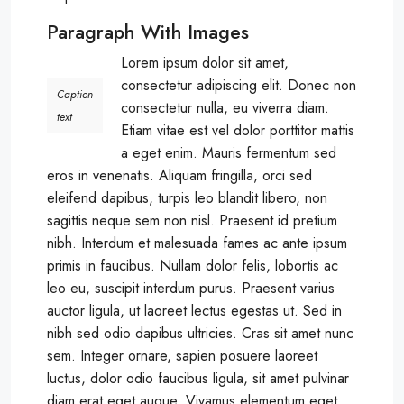
Paragraph With Images
Lorem ipsum dolor sit amet,
consectetur adipiscing elit. Donec non
Caption
consectetur nulla, eu viverra diam.
text
Etiam vitae est vel dolor porttitor mattis
a eget enim. Mauris fermentum sed
eros in venenatis. Aliquam fringilla, orci sed
eleifend dapibus, turpis leo blandit libero, non
sagittis neque sem non nisl. Praesent id pretium
nibh. Interdum et malesuada fames ac ante ipsum
primis in faucibus. Nullam dolor felis, lobortis ac
leo eu, suscipit interdum purus. Praesent varius
auctor ligula, ut laoreet lectus egestas ut. Sed in
nibh sed odio dapibus ultricies. Cras sit amet nunc
sem. Integer ornare, sapien posuere laoreet
luctus, dolor odio faucibus ligula, sit amet pulvinar
diam erat eget augue. Vivamus elementum eget