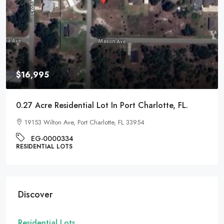
$9,995
0.22 Acre Residential Lot In Pontiac, Michigan
1017 Cherrylawn Dr, Pontiac, MI 48340
EG-000221
RESIDENTIAL LOTS
Discover
Residential Lots